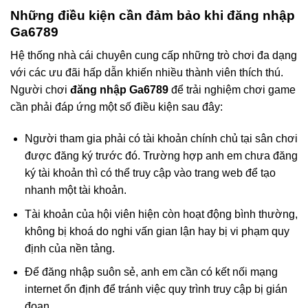
Những điều kiện cần đảm bảo khi đăng nhập
Ga6789
Hệ thống nhà cái chuyên cung cấp những trò chơi đa dạng
với các ưu đãi hấp dẫn khiến nhiều thành viên thích thú.
Người chơi
đăng nhập Ga6789
để trải nghiệm chơi game
cần phải đáp ứng một số điều kiện sau đây:
Người tham gia phải có tài khoản chính chủ tại sân chơi
được đăng ký trước đó. Trường hợp anh em chưa đăng
ký tài khoản thì có thể truy cập vào trang web để tạo
nhanh một tài khoản.
Tài khoản của hội viên hiện còn hoạt động bình thường,
không bị khoá do nghi vấn gian lận hay bị vi phạm quy
định của nền tảng.
Để đăng nhập suôn sẻ, anh em cần có kết nối mạng
internet ổn định để tránh việc quy trình truy cập bị gián
đoạn.