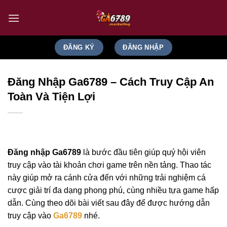
Bỏ
qua
nội
dung
ĐĂNG KÝ
ĐĂNG NHẬP
Đăng Nhập Ga6789 – Cách Truy Cập An
Toàn Và Tiện Lợi
Đăng nhập Ga6789
là bước đầu tiên giúp quý hội viên
truy cập vào tài khoản chơi game trên nền tảng. Thao tác
này giúp mở ra cánh cửa đến với những trải nghiệm cá
cược giải trí đa dạng phong phú, cùng nhiều tựa game hấp
dẫn. Cùng theo dõi bài viết sau đây để được hướng dẫn
truy cập vào
Ga6789
nhé.