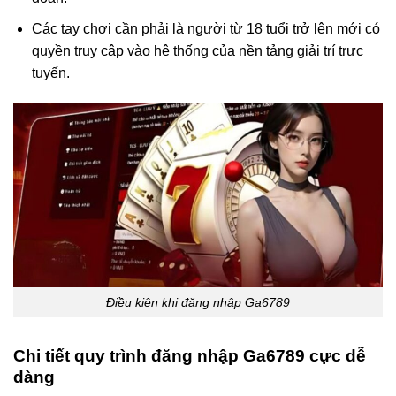
Các tay chơi cần phải là người từ 18 tuổi trở lên mới có
quyền truy cập vào hệ thống của nền tảng giải trí trực
tuyến.
Điều kiện khi đăng nhập Ga6789
Chi tiết quy trình đăng nhập Ga6789 cực dễ
dàng