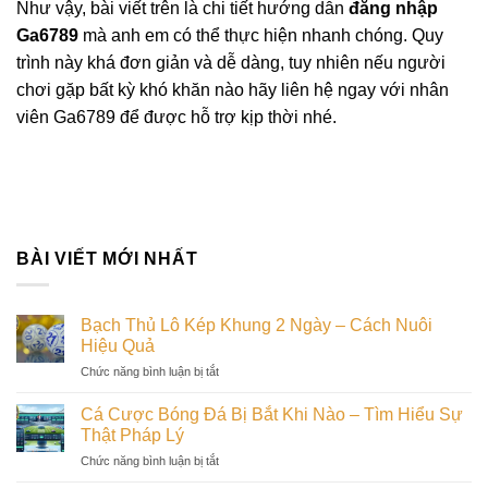
Như vậy, bài viết trên là chi tiết hướng dẫn
đăng nhập
Ga6789
mà anh em có thể thực hiện nhanh chóng. Quy
trình này khá đơn giản và dễ dàng, tuy nhiên nếu người
chơi gặp bất kỳ khó khăn nào hãy liên hệ ngay với nhân
viên Ga6789 để được hỗ trợ kịp thời nhé.
BÀI VIẾT MỚI NHẤT
Bạch Thủ Lô Kép Khung 2 Ngày – Cách Nuôi
Hiệu Quả
ở
Chức năng bình luận bị tắt
Bạch
Thủ
Cá Cược Bóng Đá Bị Bắt Khi Nào – Tìm Hiểu Sự
Lô
Thật Pháp Lý
Kép
ở
Chức năng bình luận bị tắt
Khung
Cá
2