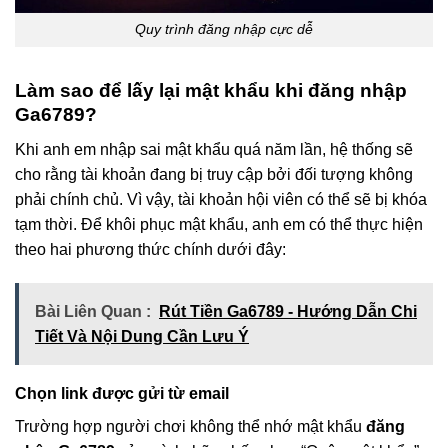
Quy trình đăng nhập cực dễ
Làm sao để lấy lại mật khẩu khi đăng nhập
Ga6789?
Khi anh em nhập sai mật khẩu quá năm lần, hệ thống sẽ
cho rằng tài khoản đang bị truy cập bởi đối tượng không
phải chính chủ. Vì vậy, tài khoản hội viên có thể sẽ bị khóa
tạm thời. Để khôi phục mật khẩu, anh em có thể thực hiện
theo hai phương thức chính dưới đây:
Bài Liên Quan :
Rút Tiền Ga6789 - Hướng Dẫn Chi
Tiết Và Nội Dung Cần Lưu Ý
Chọn link được gửi từ email
Trường hợp người chơi không thể nhớ mật khẩu
đăng