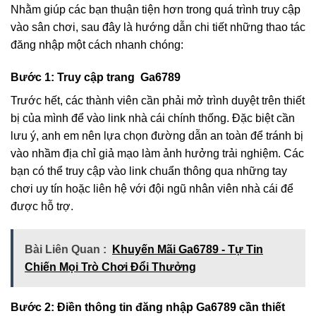
Nhằm giúp các bạn thuận tiện hơn trong quá trình truy cập
vào sân chơi, sau đây là hướng dẫn chi tiết những thao tác
đăng nhập một cách nhanh chóng:
Bước 1: Truy cập trang Ga6789
Trước hết, các thành viên cần phải mở trình duyệt trên thiết
bị của mình để vào link nhà cái chính thống. Đặc biệt cần
lưu ý, anh em nên lựa chọn đường dẫn an toàn để tránh bị
vào nhầm địa chỉ giả mạo làm ảnh hưởng trải nghiệm. Các
bạn có thể truy cập vào link chuẩn thông qua những tay
chơi uy tín hoặc liên hệ với đội ngũ nhân viên nhà cái để
được hỗ trợ.
Bài Liên Quan :
Khuyến Mãi Ga6789 - Tự Tin
Chiến Mọi Trò Chơi Đổi Thưởng
Bước 2: Điền thông tin đăng nhập Ga6789 cần thiết