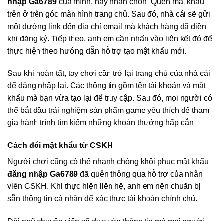
nhập Ga6789
của mình, hãy nhấn chọn “Quên mật khẩu”
trên ở trên góc màn hình trang chủ. Sau đó, nhà cái sẽ gửi
một đường link đến địa chỉ email mà khách hàng đã điền
khi đăng ký. Tiếp theo, anh em cần nhấn vào liên kết đó để
thực hiện theo hướng dẫn hỗ trợ tạo mật khẩu mới.
Sau khi hoàn tất, tay chơi cần trở lại trang chủ của nhà cái
để đăng nhập lại. Các thông tin gồm tên tài khoản và mật
khẩu mà bạn vừa tạo lại để truy cập. Sau đó, mọi người có
thể bắt đầu trải nghiệm sản phẩm game yêu thích để tham
gia hành trình tìm kiếm những khoản thưởng hấp dẫn
Cách đổi mật khẩu từ CSKH
Người chơi cũng có thể nhanh chóng khôi phục mật khẩu
đăng nhập Ga6789
đã quên thông qua hỗ trợ của nhân
viên CSKH. Khi thực hiện liên hệ, anh em nên chuẩn bị
sẵn thông tin cá nhân để xác thực tài khoản chính chủ.