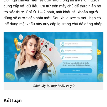
Đội ngũ chuyên viên sẽ dựa vào thông tin mà mọi người
cung cấp với dữ liệu lưu trữ trên máy chủ để thực hiện hỗ
trợ xác thực. Chỉ từ 1 – 2 phút, mật khẩu tài khoản người
dùng sẽ được cập nhật mới. Sau khi được tạ mới, bạn có
thể dùng mật khẩu này truy cập lại trang chủ để đăng nhập.
Cách lấy lại mật khẩu là gì?
Kết luận