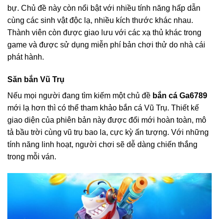
bự. Chủ đề này còn nổi bật với nhiều tính năng hấp dẫn
cùng các sinh vật độc lạ, nhiều kích thước khác nhau.
Thành viên còn được giao lưu với các xạ thủ khác trong
game và được sử dụng miễn phí bản chơi thử do nhà cái
phát hành.
Săn bắn Vũ Trụ
Nếu mọi người đang tìm kiếm một chủ đề
bắn cá Ga6789
mới lạ hơn thì có thể tham khảo bắn cá Vũ Trụ. Thiết kế
giao diện của phiên bản này được đổi mới hoàn toàn, mô
tả bầu trời cùng vũ trụ bao la, cực kỳ ấn tượng. Với những
tính năng linh hoạt, người chơi sẽ dễ dàng chiến thắng
trong mỗi ván.