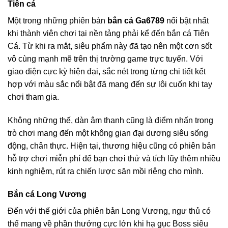
Tiên cá
Một trong những phiên bản
bắn cá Ga6789
nổi bật nhất
khi thành viên chơi tại nền tảng phải kể đến bắn cá Tiên
Cá. Từ khi ra mắt, siêu phẩm này đã tạo nên một cơn sốt
vô cùng mạnh mẽ trên thị trường game trực tuyến. Với
giao diện cực kỳ hiện đại, sắc nét trong từng chi tiết kết
hợp với màu sắc nổi bật đã mang đến sự lôi cuốn khi tay
chơi tham gia.
Không những thế, dàn âm thanh cũng là điểm nhấn trong
trò chơi mang đến một không gian đại dương siêu sống
động, chân thực. Hiện tại, thương hiệu cũng có phiên bản
hỗ trợ chơi miễn phí để bạn chơi thử và tích lũy thêm nhiều
kinh nghiệm, rút ra chiến lược săn mồi riêng cho mình.
Bắn cá Long Vương
Đến với thế giới của phiên bản Long Vương, ngư thủ có
thể mang về phần thưởng cực lớn khi hạ gục Boss siêu