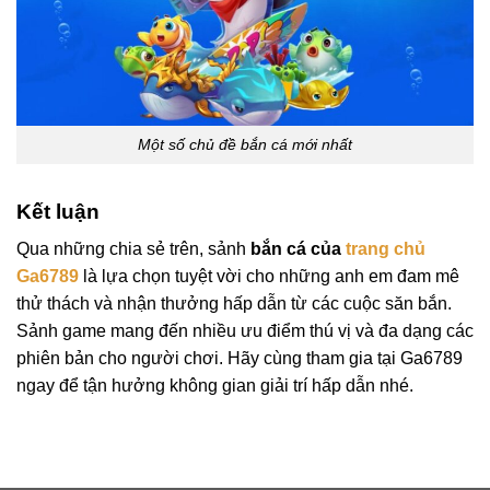
Một số chủ đề bắn cá mới nhất
Kết luận
Qua những chia sẻ trên, sảnh
bắn cá của
trang chủ
Ga6789
là lựa chọn tuyệt vời cho những anh em đam mê
thử thách và nhận thưởng hấp dẫn từ các cuộc săn bắn.
Sảnh game mang đến nhiều ưu điểm thú vị và đa dạng các
phiên bản cho người chơi. Hãy cùng tham gia tại Ga6789
ngay để tận hưởng không gian giải trí hấp dẫn nhé.