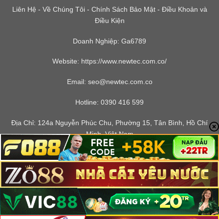
Liên Hệ
-
Về Chúng Tôi
-
Chính Sách Bảo Mật
-
Điều Khoản và
Điều Kiện
Doanh Nghiệp:
Ga6789
Website:
https://www.newtec.com.co/
Email: seo@newtec.com.co
Hotline:
0390 416 599
Địa Chỉ:
124a Nguyễn Phúc Chu, Phường 15, Tân Bình, Hồ Chí
Minh, Việt Nam
Nhà cái
Ga6789
là nền tảng cá cược đá gà trực tuyến hàng đầu
tại Việt Nam, mang đến trải nghiệm thú vị với giao diện thân thiện.
Trang chủ www.newtec.com.co cung cấp thông tin về các trận
đấu, khuyến mãi hấp dẫn và cam kết tính minh bạch trong cá
cược.