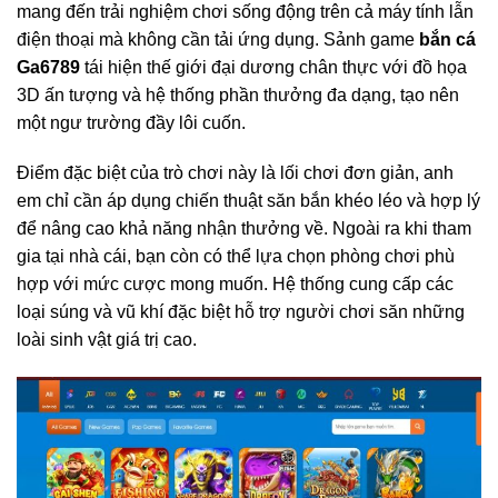
mang đến trải nghiệm chơi sống động trên cả máy tính lẫn
điện thoại mà không cần tải ứng dụng. Sảnh game
bắn cá
Ga6789
tái hiện thế giới đại dương chân thực với đồ họa
3D ấn tượng và hệ thống phần thưởng đa dạng, tạo nên
một ngư trường đầy lôi cuốn.
Điểm đặc biệt của trò chơi này là lối chơi đơn giản, anh
em chỉ cần áp dụng chiến thuật săn bắn khéo léo và hợp lý
để nâng cao khả năng nhận thưởng về. Ngoài ra khi tham
gia tại nhà cái, bạn còn có thể lựa chọn phòng chơi phù
hợp với mức cược mong muốn. Hệ thống cung cấp các
loại súng và vũ khí đặc biệt hỗ trợ người chơi săn những
loài sinh vật giá trị cao.