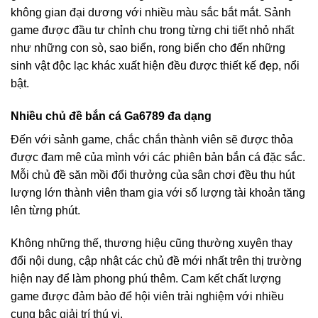
không gian đại dương với nhiều màu sắc bắt mắt. Sảnh
game được đầu tư chỉnh chu trong từng chi tiết nhỏ nhất
như những con sò, sao biển, rong biển cho đến những
sinh vật độc lạc khác xuất hiện đều được thiết kế đẹp, nổi
bật.
Nhiều chủ đề bắn cá Ga6789 đa dạng
Đến với sảnh game, chắc chắn thành viên sẽ được thỏa
được đam mê của mình với các phiên bản bắn cá đặc sắc.
Mỗi chủ đề săn mồi đổi thưởng của sân chơi đều thu hút
lượng lớn thành viên tham gia với số lượng tài khoản tăng
lên từng phút.
Không những thế, thương hiệu cũng thường xuyên thay
đổi nội dung, cập nhật các chủ đề mới nhất trên thị trường
hiện nay để làm phong phú thêm. Cam kết chất lượng
game được đảm bảo để hội viên trải nghiệm với nhiều
cung bậc giải trí thú vị.