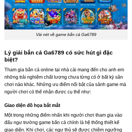
Vài nét về game bắn cá Ga6789
Lý giải bắn cá Ga6789 có sức hút gì đặc
biệt?
Tham gia bắn cá online tại nhà cái mang đến cho anh em
những trải nghiệm chất lượng chưa từng có ở bất kỳ sân
chơi nào khác. Những ưu điểm nổi bật của sảnh game mà
người chơi có thể nhận được cụ thể như:
Giao diện đồ họa bắt mắt
Một trong những điểm nhấn khi người chơi tham gia vào
đấu ngư trường game bắn cá chính là hệ thống thiết kế
giao diện. Khi chơi, các ngư thủ sẽ được chiêm ngưỡng