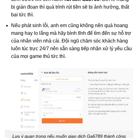
bị gián đoạn thì quá trình rút tiền sẽ bị ảnh hưởng, thất
bại tức thì.
Nếu phát sinh lỗi, anh em cũng không nên quá hoang
mang hay lo lắng mà hãy bình tĩnh để tìm đến sự hỗ trợ
của nhân viên nhà cái. Đội ngũ chăm sóc khách hàng
luôn túc trực 24/7 nên sẵn sàng tiếp nhận xử lý yêu cầu
của mọi game thủ tức thì.
Lưu ý quan trọng nếu muốn giao dịch Ga6789 thành công