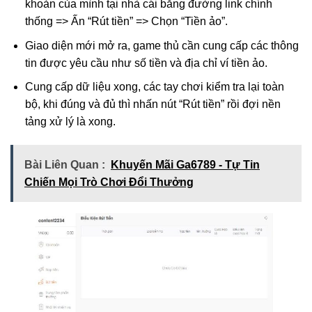
khoản của mình tại nhà cái bằng đường link chính
thống => Ấn “Rút tiền” => Chọn “Tiền ảo”.
Giao diện mới mở ra, game thủ cần cung cấp các thông
tin được yêu cầu như số tiền và địa chỉ ví tiền ảo.
Cung cấp dữ liệu xong, các tay chơi kiểm tra lại toàn
bộ, khi đúng và đủ thì nhấn nút “Rút tiền” rồi đợi nền
tảng xử lý là xong.
Bài Liên Quan :
Khuyến Mãi Ga6789 - Tự Tin
Chiến Mọi Trò Chơi Đổi Thưởng