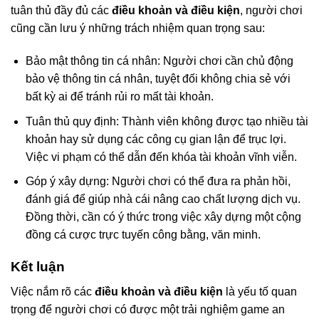
tuân thủ đầy đủ các
điều khoản và điều kiện
, người chơi
cũng cần lưu ý những trách nhiệm quan trọng sau:
Bảo mật thông tin cá nhân: Người chơi cần chủ động
bảo vệ thông tin cá nhân, tuyệt đối không chia sẻ với
bất kỳ ai để tránh rủi ro mất tài khoản.
Tuân thủ quy định: Thành viên không được tạo nhiều tài
khoản hay sử dụng các công cụ gian lận để trục lợi.
Việc vi phạm có thể dẫn đến khóa tài khoản vĩnh viễn.
Góp ý xây dựng: Người chơi có thể đưa ra phản hồi,
đánh giá để giúp nhà cái nâng cao chất lượng dịch vụ.
Đồng thời, cần có ý thức trong việc xây dựng một cộng
đồng cá cược trực tuyến công bằng, văn minh.
Kết luận
Việc nắm rõ các
điều khoản và điều kiện
là yếu tố quan
trọng để người chơi có được một trải nghiệm game an