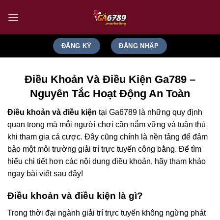
Bỏ
qua
nội
dung
ĐĂNG KÝ
ĐĂNG NHẬP
Điều Khoản Và Điều Kiện Ga789 –
Nguyên Tắc Hoạt Động An Toàn
Điều khoản và điều kiện
tại Ga6789 là những quy định
quan trọng mà mỗi người chơi cần nắm vững và tuân thủ
khi tham gia cá cược. Đây cũng chính là nền tảng để đảm
bảo một môi trường giải trí trực tuyến công bằng. Để tìm
hiểu chi tiết hơn các nội dung điều khoản, hãy tham khảo
ngay bài viết sau đây!
Điều khoản và điều kiện là gì?
Trong thời đại ngành giải trí trực tuyến không ngừng phát